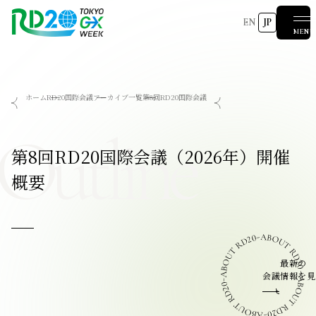
EN
JP
MENU
RD20を知る
ホーム
RD20国際会議
アーカイブ一覧
第8回RD20国際会議
会議成果物
RD20とは
アクションコミッティー
スペシャルインタビュー
タスクフォース
サマースクール
Outline
国際会議
2025-リーダーズレコメンデーション2025つくば
2024-リーダーズレコメンデーション2024デリー
第8回RD20国際会議（2026年）開催
2023-リーダーズレコメンデーション2023福島
Now & Future 2025
関連イベント
第8回RD20国際会議
過去の開催
Now & Future 2024
Now & Future 2023
概要
ハイライト
2026 AI for Energy Workshop
サマースクール2026
サマースクール2025
COP29ジャパンパビリオンセミナー
お知らせ
イベント一覧
最新の
会議情報を見
報道関係者の皆様へ