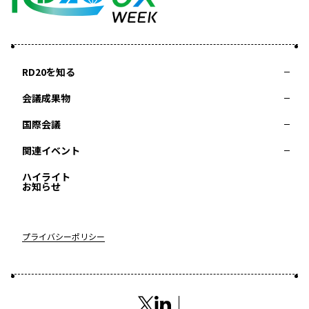
RD20を知る
会議成果物
RD20とは
アクションコミッティー
スペシャルインタビュー
タスクフォース
サマースクール
国際会議
2025-リーダーズレコメンデーション2025つくば
2024-リーダーズレコメンデーション2024デリー
関連イベント
2023-リーダーズレコメンデーション2023福島
Now & Future 2025
第8回RD20国際会議
過去の開催
Now & Future 2024
Now & Future 2023
ハイライト
2026 AI for Energy Workshop
サマースクール2026
サマースクール2025
お知らせ
COP29ジャパンパビリオンセミナー
イベント一覧
プライバシーポリシー