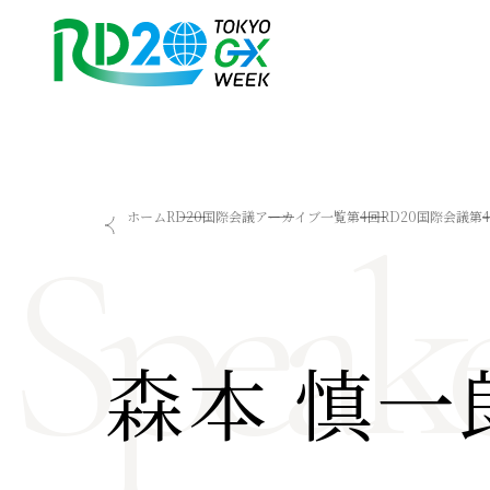
RD20を知る
会議成果物
Speake
ホーム
RD20国際会議
アーカイブ一覧
第4回RD20国際会議
第
RD20とは
2025-リーダーズレコメン
アクションコミッティー
2024-リーダーズレコメン
スペシャルインタビュー
2023-リーダーズレコメン
タスクフォース
Now & Future 2025
サマースクール
Now & Future 2024
森本 慎一
Now & Future 2023
関連イベント
ハイライト
お知らせ
2026 AI for Energy Workshop
サマースクール2026
サマースクール2025