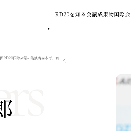
RD20を知る
会議成果物
国際会
RD20とは
2025-
ション20
国際会議
アクションコミッティ
rs
4回RD20国際会議の講演者
森本 慎一郎
2024-
ション20
デーション2025つくば
第8回RD20国際会議
スペシャルインタビュ
デーション2024デリー
過去の開催
デーション2023福島
2023-
ション20
郎
タスクフォース
Now & Fu
サマースクール
Now & Fu