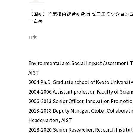
COP29ジャパンパビリオンセミナー
イベント一覧
（国研）産業技術総合研究所 ゼロエミッション国
プライバシーポリシー
ーム長
日本
Environmental and Social Impact Assessment T
AIST
2004 Ph.D. Graduate school of Kyoto University
2004-2006 Assistant professor, Faculty of Scie
2006-2013 Senior Officer, Innovation Promotion
2013-2018 Deputy Manager, Global Collaborati
Headquarters, AIST
2018-2020 Senior Researcher, Research Institute