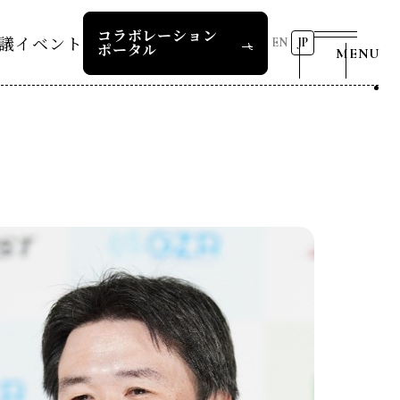
コラボレーション
議
イベント
EN
JP
ポータル
MENU
リーダーズレコメンデー
第8回RD20国際会議
2026 AI for Energy
25つくば
Workshop
ー
過去の開催
リーダーズレコメンデー
RD20サマースクール2026
報道関係者の皆様へ
24デリー
ー
RD20サマースクール2025
リーダーズレコメンデー
23福島
COP29ジャパンパビリオンセ
お問い合わせ
ミナー
ture 2025
イベント一覧
ture 2024