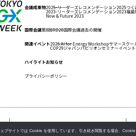
会議成果物
2025-リーダーズレコメンデーション2025つく
2023-リーダーズレコメンデーション2023福島
Now & Future 2023
国際会議
第8回RD20国際会議
過去の開催
関連イベント
2026 AI for Energy Workshop
サマースクール
COP29ジャパンパビリオンセミナー
イベント
ハイライト
お知らせ
プライバシーポリシー
Copyright © RD20 All Rights Reserved
サイトでは Cookie を使用しています。引き続き閲覧する場合、Cooki