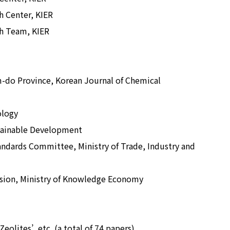
h Center, KIER
ch Team, KIER
-do Province, Korean Journal of Chemical
ology
tainable Development
dards Committee, Ministry of Trade, Industry and
ion, Ministry of Knowledge Economy
eolites’, etc. (a total of 74 papers)