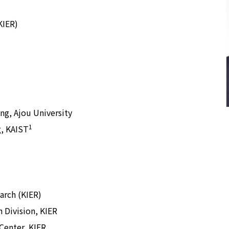
KIER)
公式SNS
Now & Fu
ng, Ajou University
1
g, KAIST
T
arch (KIER)
 Division, KIER
Center, KIER