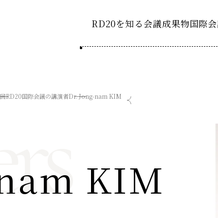
RD20を知る
会議成果物
国際会
RD20とは
2025-
ション20
国際会議
アクションコミッティ
rs
2回RD20国際会議の講演者
Dr. Jong-nam KIM
2024-
ション20
デーション2025つくば
第8回RD20国際会議
スペシャルインタビュ
デーション2024デリー
過去の開催
デーション2023福島
2023-
ション20
-nam KIM
タスクフォース
Now & Fu
サマースクール
Now & Fu