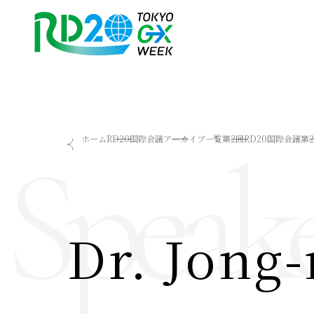
RD20を知る
会議成果物
Speake
ホーム
RD20国際会議
アーカイブ一覧
第2回RD20国際会議
第
RD20とは
2025-リーダーズレコメン
アクションコミッティー
2024-リーダーズレコメン
スペシャルインタビュー
2023-リーダーズレコメン
タスクフォース
Now & Future 2025
サマースクール
Now & Future 2024
Dr. Jong
Now & Future 2023
関連イベント
ハイライト
お知らせ
2026 AI for Energy Workshop
サマースクール2026
サマースクール2025