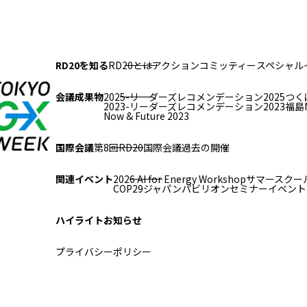
RD20を知る
RD20とは
アクションコミッティー
スペシャル
会議成果物
2025-リーダーズレコメンデーション2025つく
2023-リーダーズレコメンデーション2023福島
Now & Future 2023
国際会議
第8回RD20国際会議
過去の開催
関連イベント
2026 AI for Energy Workshop
サマースクール
COP29ジャパンパビリオンセミナー
イベント
ハイライト
お知らせ
プライバシーポリシー