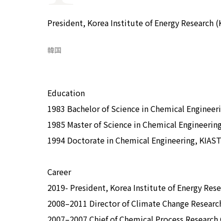
COP29ジャパンパビリオンセミナー
イベント一覧
President, Korea Institute of Energy Research (
プライバシーポリシー
韓国
Education
1983 Bachelor of Science in Chemical Engineeri
1985 Master of Science in Chemical Engineerin
1994 Doctorate in Chemical Engineering, KIAS
Career
2019- President, Korea Institute of Energy Rese
2008–2011 Director of Climate Change Research
2007–2007 Chief of Chemical Process Research 