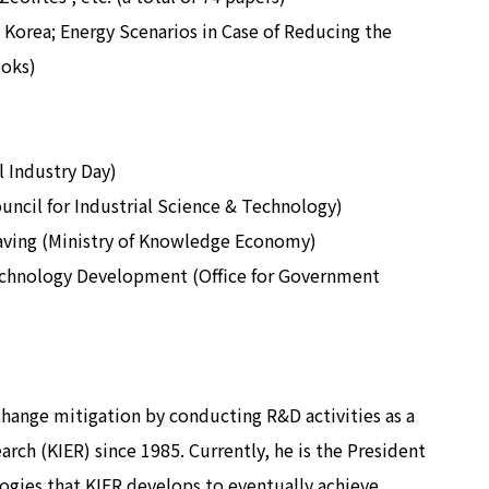
 Korea; Energy Scenarios in Case of Reducing the
ooks)
 Industry Day)
uncil for Industrial Science & Technology)
Saving (Ministry of Knowledge Economy)
echnology Development (Office for Government
hange mitigation by conducting R&D activities as a
arch (KIER) since 1985. Currently, he is the President
nologies that KIER develops to eventually achieve