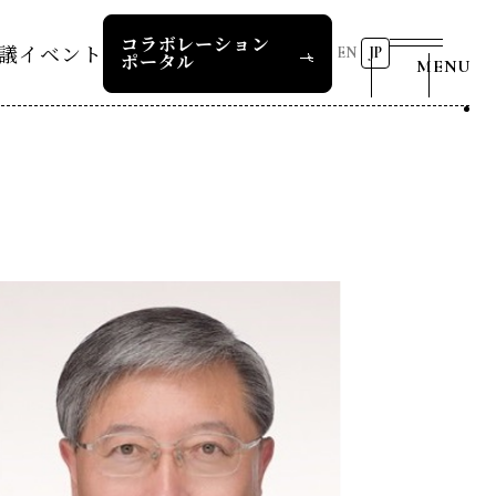
コラボレーション
議
イベント
EN
JP
ポータル
MENU
リーダーズレコメンデー
第8回RD20国際会議
2026 AI for Energy
25つくば
Workshop
ー
過去の開催
リーダーズレコメンデー
RD20サマースクール2026
報道関係者の皆様へ
24デリー
ー
RD20サマースクール2025
リーダーズレコメンデー
23福島
COP29ジャパンパビリオンセ
お問い合わせ
ミナー
ture 2025
イベント一覧
ture 2024