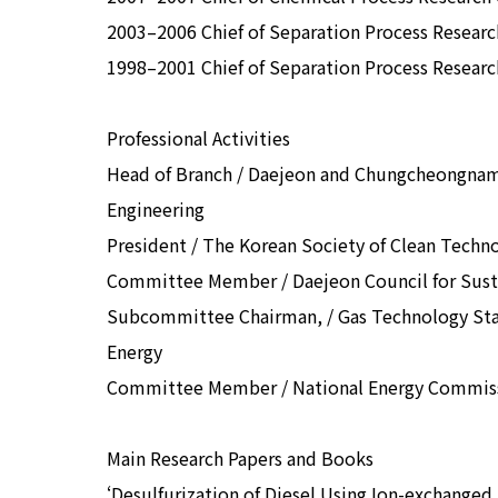
2003–2006 Chief of Separation Process Researc
1998–2001 Chief of Separation Process Resear
Professional Activities
Head of Branch / Daejeon and Chungcheongnam
Engineering
President / The Korean Society of Clean Techn
Committee Member / Daejeon Council for Sus
Subcommittee Chairman, / Gas Technology Stan
Energy
Committee Member / National Energy Commiss
Main Research Papers and Books
‘Desulfurization of Diesel Using Ion-exchanged Z