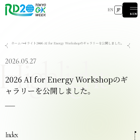
EN
JP
MENU
RD20を知る
ホーム
ハイライト
2026 AI for Energy Workshopのギャラリーを公開しました。
会議成果物
RD20とは
アクションコミッティー
スペシャルインタビュー
タスクフォース
サマースクール
Highlight
国際会議
2025-リーダーズレコメンデーション2025つくば
2026.05.27
2024-リーダーズレコメンデーション2024デリー
2023-リーダーズレコメンデーション2023福島
Now & Future 2025
関連イベント
第8回RD20国際会議
過去の開催
Now & Future 2024
Now & Future 2023
2026 AI for Energy Workshopのギ
ハイライト
2026 AI for Energy Workshop
サマースクール2026
サマースクール2025
COP29ジャパンパビリオンセミナー
お知らせ
イベント一覧
ャラリーを公開しました。
報道関係者の皆様へ
Index