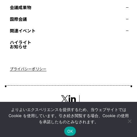
会議成果物
RD20とは
アクションコミッティー
スペシャルインタビュー
タスクフォース
サマースクール
国際会議
2025-リーダーズレコメンデーション2025つくば
2024-リーダーズレコメンデーション2024デリー
関連イベント
2023-リーダーズレコメンデーション2023福島
Now & Future 2025
第8回RD20国際会議
過去の開催
Now & Future 2024
Now & Future 2023
ハイライト
2026 AI for Energy Workshop
サマースクール2026
サマースクール2025
お知らせ
COP29ジャパンパビリオンセミナー
イベント一覧
プライバシーポリシー
よりよいエクスペリエンスを提供するため、当ウェブサイトでは
Cookie を使用しています。引き続き閲覧する場合、Cookie の使用
を承諾したものとみなされます。
Top
Copyright © RD20 All Rights Reserved
OK