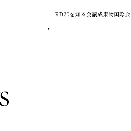
RD20を知る
会議成果物
国際会
RD20とは
2025-
ション20
国際会議
アクションコミッティ
2024-
ション20
デーション2025つくば
第8回RD20国際会議
s
スペシャルインタビュ
デーション2024デリー
過去の開催
デーション2023福島
2023-
ション20
タスクフォース
Now & Fu
サマースクール
Now & Fu