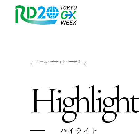
RD20を知る
会議成果物
ホーム
ハイライト
ページ 3
RD20とは
2025-リーダーズレコメン
Highlight
アクションコミッティー
2024-リーダーズレコメン
スペシャルインタビュー
2023-リーダーズレコメン
タスクフォース
Now & Future 2025
サマースクール
Now & Future 2024
Now & Future 2023
関連イベント
ハイライト
お知らせ
2026 AI for Energy Workshop
ハイライト
サマースクール2026
サマースクール2025