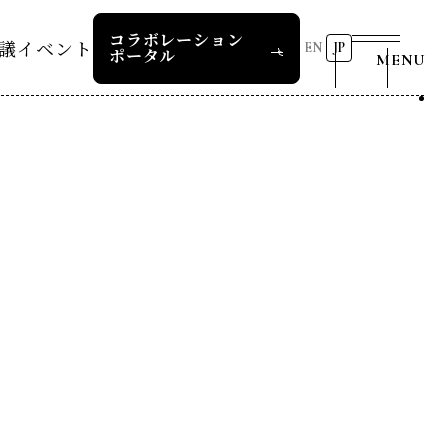
コラボレーション
議
イベント
EN
JP
ポータル
MENU
リーダーズレコメンデー
第8回RD20国際会議
2026 AI for Energy
25つくば
Workshop
ー
過去の開催
リーダーズレコメンデー
RD20サマースクール2026
報道関係者の皆様へ
24デリー
ー
RD20サマースクール2025
リーダーズレコメンデー
23福島
COP29ジャパンパビリオンセ
お問い合わせ
ミナー
ture 2025
イベント一覧
ture 2024