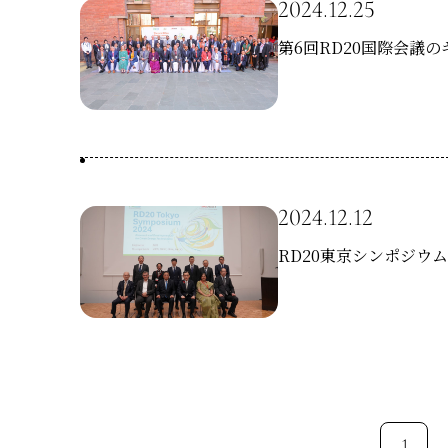
2024.12.25
第6回RD20国際会議
2024.12.12
RD20東京シンポジウ
投
1