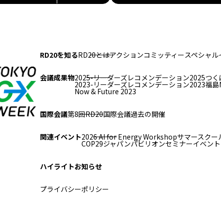
RD20を知る
RD20とは
アクションコミッティー
スペシャル
会議成果物
2025-リーダーズレコメンデーション2025つく
2023-リーダーズレコメンデーション2023福島
Now & Future 2023
国際会議
第8回RD20国際会議
過去の開催
関連イベント
2026 AI for Energy Workshop
サマースクール
COP29ジャパンパビリオンセミナー
イベント
ハイライト
お知らせ
プライバシーポリシー