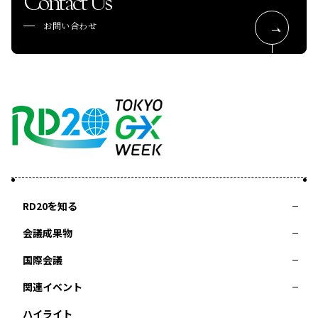
Contact Us
お問い合わせ
RD20を知る
会議成果物
RD20とは
アクションコミッティー
スペシャルインタビュー
タスクフォース
サマースクール
国際会議
2025-リーダーズレコメンデーション2025つくば
2024-リーダーズレコメンデーション2024デリー
関連イベント
2023-リーダーズレコメンデーション2023福島
Now & Future 2025
第8回RD20国際会議
過去の開催
Now & Future 2024
Now & Future 2023
ハイライト