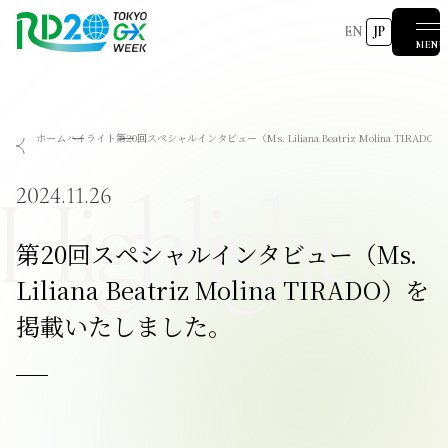
EN
JP
MENU
RD20を知る
ホーム
ハイライト
第20回スペシャルインタビュー（Ms. Liliana Beatriz Molina TIR
会議成果物
RD20とは
アクションコミッティー
スペシャルインタビュー
タスクフォース
サマースクール
Highlight
国際会議
2025-リーダーズレコメンデーション2025つくば
2024.11.26
2024-リーダーズレコメンデーション2024デリー
2023-リーダーズレコメンデーション2023福島
Now & Future 2025
関連イベント
第8回RD20国際会議
過去の開催
Now & Future 2024
Now & Future 2023
第20回スペシャルインタビュー（Ms.
ハイライト
2026 AI for Energy Workshop
サマースクール2026
サマースクール2025
COP29ジャパンパビリオンセミナー
お知らせ
イベント一覧
Liliana Beatriz Molina TIRADO）を
掲載いたしました。
報道関係者の皆様へ