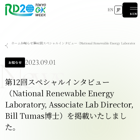
EN
JP
MENU
RD20を知る
ホーム
お知らせ
第12回スペシャルインタビュー（National Renewable Energy Laboratory, 
会議成果物
RD20とは
アクションコミッティー
スペシャルインタビュー
タスクフォース
サマースクール
News
国際会議
2025-リーダーズレコメンデーション2025つくば
2023.09.01
2024-リーダーズレコメンデーション2024デリー
お知らせ
2023-リーダーズレコメンデーション2023福島
Now & Future 2025
関連イベント
第8回RD20国際会議
過去の開催
Now & Future 2024
Now & Future 2023
第12回スペシャルインタビュー
ハイライト
2026 AI for Energy Workshop
サマースクール2026
サマースクール2025
COP29ジャパンパビリオンセミナー
お知らせ
イベント一覧
（National Renewable Energy
Laboratory, Associate Lab Director,
Bill Tumas博士）を掲載いたしまし
報道関係者の皆様へ
た。