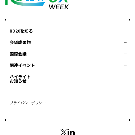
RD20を知る
会議成果物
RD20とは
アクションコミッティー
スペシャルインタビュー
タスクフォース
サマースクール
国際会議
2025-リーダーズレコメンデーション2025つくば
2024-リーダーズレコメンデーション2024デリー
関連イベント
2023-リーダーズレコメンデーション2023福島
Now & Future 2025
第8回RD20国際会議
過去の開催
Now & Future 2024
Now & Future 2023
ハイライト
2026 AI for Energy Workshop
サマースクール2026
サマースクール2025
お知らせ
COP29ジャパンパビリオンセミナー
イベント一覧
プライバシーポリシー