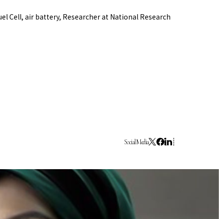
el Cell, air battery, Researcher at National Research
ture 2023
Social Media