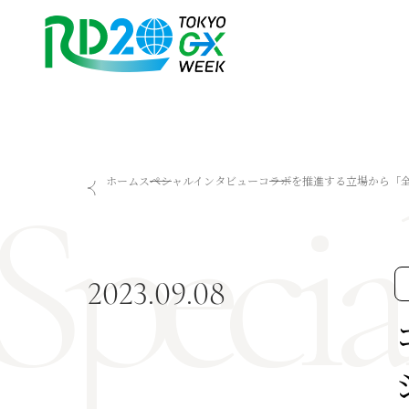
Specia
RD20を知る
会議成果物
ホーム
スペシャルインタビュー
コラボを推進する立場から「全
RD20とは
2025-リーダーズレコメン
アクションコミッティー
2024-リーダーズレコメン
スペシャルインタビュー
2023-リーダーズレコメン
タスクフォース
Now & Future 2025
2023.09.08
サマースクール
Now & Future 2024
Now & Future 2023
関連イベント
ハイライト
お知らせ
2026 AI for Energy Workshop
サマースクール2026
サマースクール2025