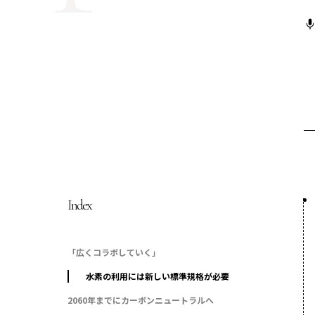
COP29ジャパンパビリオンセミナー
イベント一覧
プライバシーポリシー
Index
「広くコラボしていく」
水素の利用には新しい標準規格が必要
2060年までにカーボンニュートラルへ