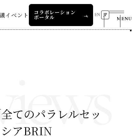
コラボレーション
議
イベント
EN
JP
ポータル
MENU
リーダーズレコメンデー
第8回RD20国際会議
2026 AI for Energy
25つくば
Workshop
views
ー
過去の開催
リーダーズレコメンデー
RD20サマースクール2026
報道関係者の皆様へ
24デリー
ー
RD20サマースクール2025
リーダーズレコメンデー
23福島
COP29ジャパンパビリオンセ
お問い合わせ
「全てのパラレルセッ
ミナー
ture 2025
シアBRIN
イベント一覧
ture 2024