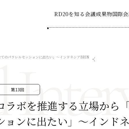
RD20を知る
会議成果物
国際会
RD20とは
2025-
ション20
l Inter
国際会議
アクションコミッティ
てのパラレルセッションに出たい」～インドネシアBRIN
2024-
ション20
デーション2025つくば
第8回RD20国際会議
スペシャルインタビュ
デーション2024デリー
過去の開催
デーション2023福島
2023-
ション20
第13回
タスクフォース
コラボを推進する立場から
Now & Fu
サマースクール
ションに出たい」～インドネ
Now & Fu