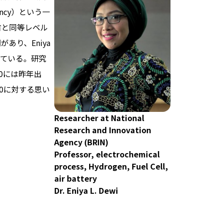
 Agency）という一
省と同等レベル
あり、Eniya
ている。研究
0には昨年出
0に対する思い
Researcher at National
Research and Innovation
Agency (BRIN)
Professor, electrochemical
process, Hydrogen, Fuel Cell,
air battery
Dr. Eniya L. Dewi