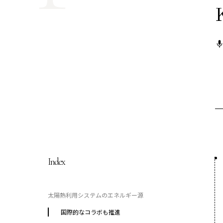
COP29ジャパンパビリオンセミナー
イベント一覧
プライバシーポリシー
Index
太陽熱利用システムのエネルギー源
国際的なコラボも推進