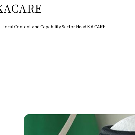
KACARE
公式SNS
Now & Fu
Local Content and Capability Sector Head K.A.CARE