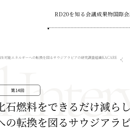
RD20を知る
会議成果物
国際会
RD20とは
2025-
ション20
l Inter
国際会議
アクションコミッティ
生可能エネルギーへの転換を図るサウジアラビアの研究調査組織KACARE
2024-
ション20
デーション2025つくば
第8回RD20国際会議
スペシャルインタビュ
デーション2024デリー
過去の開催
デーション2023福島
2023-
ション20
第14回
タスクフォース
化石燃料をできるだけ減ら
Now & Fu
サマースクール
への転換を図るサウジアラ
Now & Fu