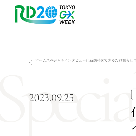
Specia
RD20を知る
会議成果物
ホーム
スペシャルインタビュー
化石燃料をできるだけ減らし再
RD20とは
2025-リーダーズレコメン
アクションコミッティー
2024-リーダーズレコメン
スペシャルインタビュー
2023-リーダーズレコメン
タスクフォース
Now & Future 2025
2023.09.25
サマースクール
Now & Future 2024
Now & Future 2023
関連イベント
ハイライト
お知らせ
2026 AI for Energy Workshop
サマースクール2026
サマースクール2025