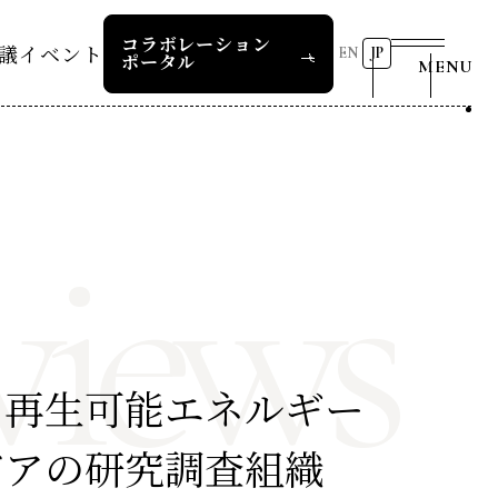
コラボレーション
議
イベント
EN
JP
ポータル
MENU
リーダーズレコメンデー
第8回RD20国際会議
2026 AI for Energy
25つくば
Workshop
views
ー
過去の開催
リーダーズレコメンデー
RD20サマースクール2026
報道関係者の皆様へ
24デリー
ー
RD20サマースクール2025
リーダーズレコメンデー
23福島
COP29ジャパンパビリオンセ
お問い合わせ
し再生可能エネルギー
ミナー
ture 2025
ビアの研究調査組織
イベント一覧
ture 2024