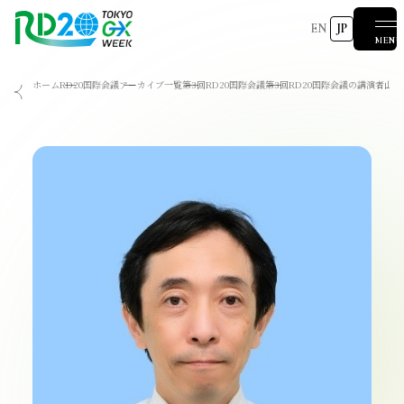
EN
JP
MENU
ホーム
RD20国際会議
アーカイブ一覧
第3回RD20国際会議
第3回RD20国際会議の講演者
山口
RD20を知る
会議成果物
RD20とは
アクションコミッティー
スペシャルインタビュー
タスクフォース
サマースクール
国際会議
2025-リーダーズレコメンデーション2025つくば
2024-リーダーズレコメンデーション2024デリー
2023-リーダーズレコメンデーション2023福島
Now & Future 2025
関連イベント
第8回RD20国際会議
過去の開催
Now & Future 2024
Now & Future 2023
ハイライト
2026 AI for Energy Workshop
サマースクール2026
サマースクール2025
COP29ジャパンパビリオンセミナー
お知らせ
イベント一覧
報道関係者の皆様へ