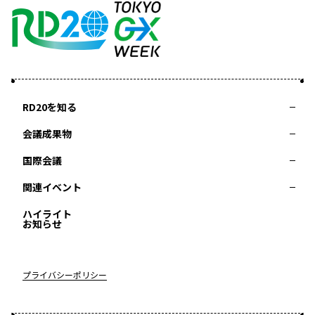
RD20を知る
会議成果物
RD20とは
アクションコミッティー
スペシャルインタビュー
タスクフォース
サマースクール
国際会議
2025-リーダーズレコメンデーション2025つくば
2024-リーダーズレコメンデーション2024デリー
関連イベント
2023-リーダーズレコメンデーション2023福島
Now & Future 2025
第8回RD20国際会議
過去の開催
Now & Future 2024
Now & Future 2023
ハイライト
2026 AI for Energy Workshop
サマースクール2026
サマースクール2025
お知らせ
COP29ジャパンパビリオンセミナー
イベント一覧
プライバシーポリシー