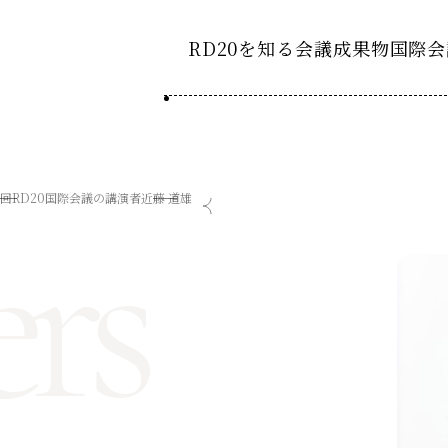
RD20を知る
会議成果物
国際会
RD20とは
2025-
ション20
国際会議
アクションコミッティ
rs
5回RD20国際会議の講演者
近藤 道雄
2024-
ション20
デーション2025つくば
第8回RD20国際会議
スペシャルインタビュ
デーション2024デリー
過去の開催
デーション2023福島
2023-
ション20
タスクフォース
Now & Fu
サマースクール
Now & Fu