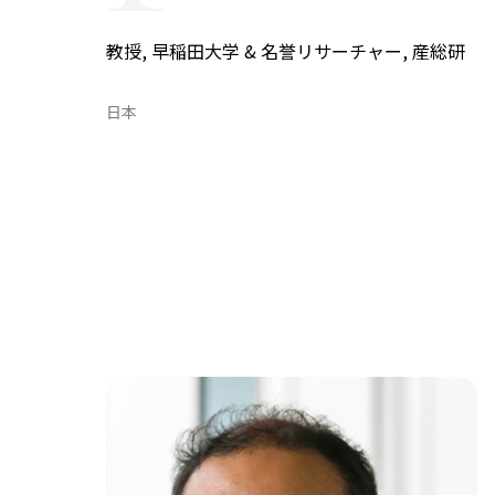
COP29ジャパンパビリオンセミナー
イベント一覧
教授, 早稲田大学 & 名誉リサーチャー, 産総研
プライバシーポリシー
日本