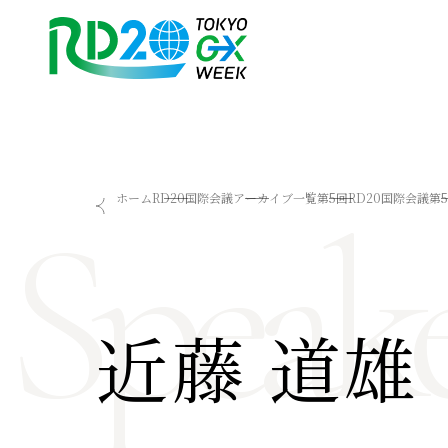
RD20を知る
会議成果物
Speake
ホーム
RD20国際会議
アーカイブ一覧
第5回RD20国際会議
第
RD20とは
2025-リーダーズレコメン
アクションコミッティー
2024-リーダーズレコメン
スペシャルインタビュー
2023-リーダーズレコメン
タスクフォース
Now & Future 2025
サマースクール
Now & Future 2024
近藤 道雄
Now & Future 2023
関連イベント
ハイライト
お知らせ
2026 AI for Energy Workshop
サマースクール2026
サマースクール2025