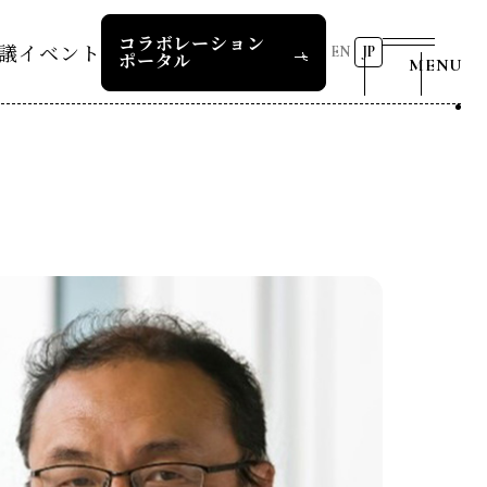
コラボレーション
議
イベント
EN
JP
ポータル
MENU
リーダーズレコメンデー
第8回RD20国際会議
2026 AI for Energy
25つくば
Workshop
ー
過去の開催
リーダーズレコメンデー
RD20サマースクール2026
報道関係者の皆様へ
24デリー
ー
RD20サマースクール2025
リーダーズレコメンデー
23福島
COP29ジャパンパビリオンセ
お問い合わせ
ミナー
ture 2025
イベント一覧
ture 2024