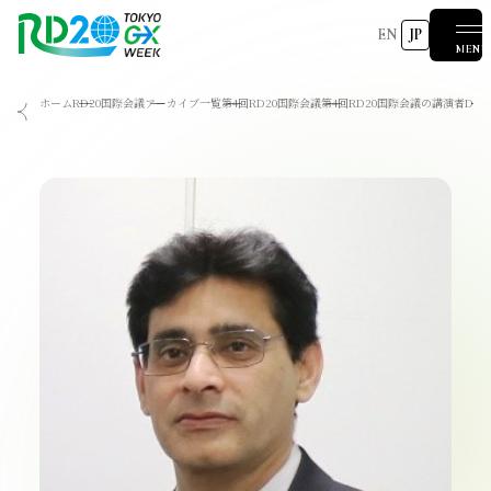
EN
JP
MENU
ホーム
RD20国際会議
アーカイブ一覧
第4回RD20国際会議
第4回RD20国際会議の講演者
Dr. 
RD20を知る
会議成果物
RD20とは
アクションコミッティー
スペシャルインタビュー
タスクフォース
サマースクール
国際会議
2025-リーダーズレコメンデーション2025つくば
2024-リーダーズレコメンデーション2024デリー
2023-リーダーズレコメンデーション2023福島
Now & Future 2025
関連イベント
第8回RD20国際会議
過去の開催
Now & Future 2024
Now & Future 2023
ハイライト
2026 AI for Energy Workshop
サマースクール2026
サマースクール2025
COP29ジャパンパビリオンセミナー
お知らせ
イベント一覧
報道関係者の皆様へ