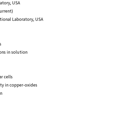
ratory, USA
urrent)
tional Laboratory, USA
s
ons in solution
r cells
ty in copper-oxides
on