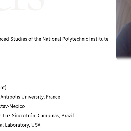
公式SNS
Now & Fu
nced Studies of the National Polytechnic Institute
ent)
 Antipolis University, France
stav-Mexico
e Luz Sincrotrón, Campinas, Brazil
nal Laboratory, USA