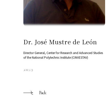
Dr. José Mustre de León
Director General, Center for Research and Advanced Studies
of the National Polytechnic Institute (CINVESTAV)
メキシコ
Back