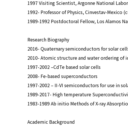
1997 Visiting Scientist, Argonne National Labo
1992- Professor of Physics, Cinvestav-Mexico (c
1989-1992 Postdoctoral Fellow, Los Alamos Na
Research Biography
2016- Quaternary semiconductors for solar cell
2010- Atomic structure and water ordering of i
1997-2002 –CdTe based solar cells
2008- Fe-based superconductors
1997-2002 – II-VI semiconductors for use in sola
1989-2017- High temperature Superconductivi
1983-1989 Ab initio Methods of X-ray Absorpti
Academic Background