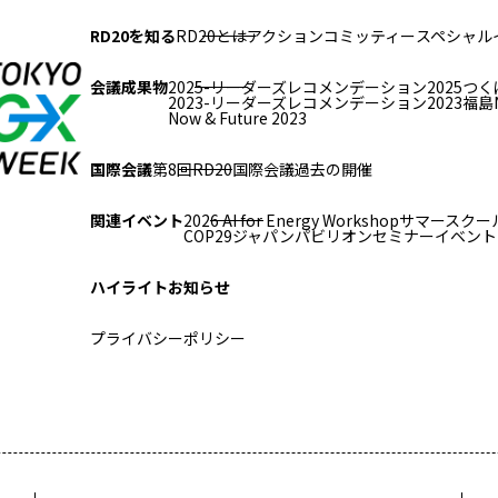
RD20を知る
RD20とは
アクションコミッティー
スペシャル
会議成果物
2025-リーダーズレコメンデーション2025つく
2023-リーダーズレコメンデーション2023福島
Now & Future 2023
国際会議
第8回RD20国際会議
過去の開催
関連イベント
2026 AI for Energy Workshop
サマースクール
COP29ジャパンパビリオンセミナー
イベント
ハイライト
お知らせ
プライバシーポリシー