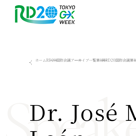
RD20を知る
会議成果物
ホーム
RD20国際会議
アーカイブ一覧
第1回RD20国際会議
第
RD20とは
2025-リーダーズレコメン
アクションコミッティー
2024-リーダーズレコメン
スペシャルインタビュー
2023-リーダーズレコメン
Speake
タスクフォース
Now & Future 2025
サマースクール
Now & Future 2024
Dr. José 
Now & Future 2023
関連イベント
ハイライト
お知らせ
2026 AI for Energy Workshop
サマースクール2026
サマースクール2025