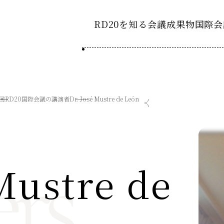
RD20を知る
会議成果物
国際会
RD20とは
2025-
ション20
国際会議
アクションコミッティ
1回RD20国際会議の講演者
Dr. José Mustre de León
2024-
ション20
デーション2025つくば
第8回RD20国際会議
スペシャルインタビュ
デーション2024デリー
過去の開催
デーション2023福島
rs
2023-
ション20
Mustre de
タスクフォース
Now & Fu
サマースクール
Now & Fu