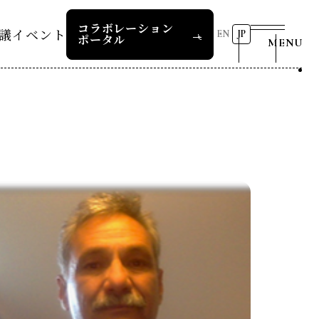
コラボレーション
議
イベント
EN
JP
ポータル
MENU
リーダーズレコメンデー
第8回RD20国際会議
2026 AI for Energy
25つくば
Workshop
ー
過去の開催
リーダーズレコメンデー
RD20サマースクール2026
報道関係者の皆様へ
24デリー
ー
RD20サマースクール2025
リーダーズレコメンデー
23福島
COP29ジャパンパビリオンセ
お問い合わせ
ミナー
ture 2025
イベント一覧
ture 2024