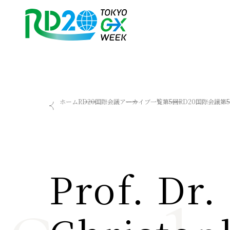
RD20を知る
会議成果物
ホーム
RD20国際会議
アーカイブ一覧
第5回RD20国際会議
第
RD20とは
2025-リーダーズレコメン
アクションコミッティー
2024-リーダーズレコメン
スペシャルインタビュー
2023-リーダーズレコメン
タスクフォース
Now & Future 2025
サマースクール
Now & Future 2024
Prof. Dr.
Now & Future 2023
関連イベント
ハイライト
お知らせ
2026 AI for Energy Workshop
サマースクール2026
サマースクール2025