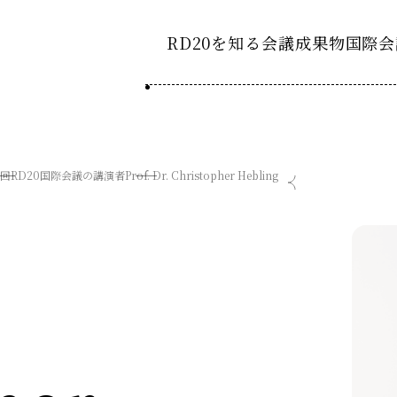
RD20を知る
会議成果物
国際会
RD20とは
2025-
ション20
国際会議
アクションコミッティ
5回RD20国際会議の講演者
Prof. Dr. Christopher Hebling
2024-
ション20
デーション2025つくば
第8回RD20国際会議
スペシャルインタビュ
デーション2024デリー
過去の開催
デーション2023福島
2023-
ション20
タスクフォース
Now & Fu
サマースクール
Now & Fu