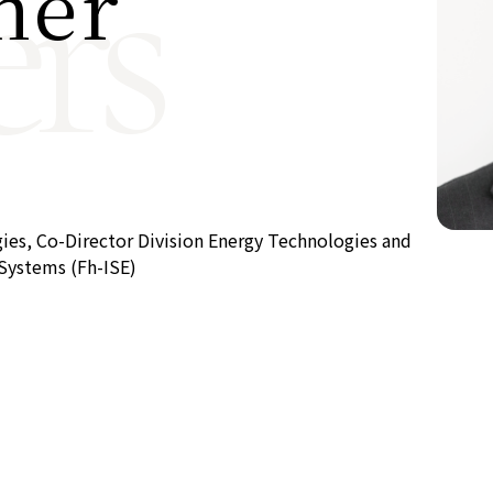
rs
her
公式SNS
Now & Fu
ies, Co-Director Division Energy Technologies and
 Systems (Fh-ISE)