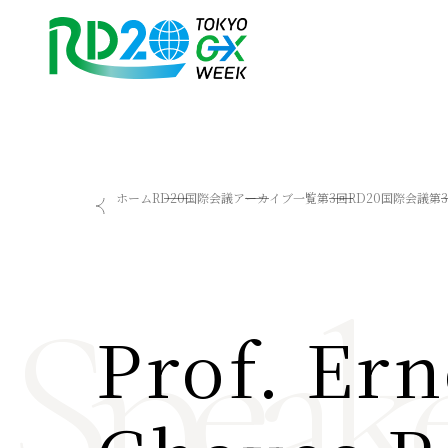
RD20を知る
会議成果物
ホーム
RD20国際会議
アーカイブ一覧
第3回RD20国際会議
第
RD20とは
2025-リーダーズレコメン
アクションコミッティー
2024-リーダーズレコメン
スペシャルインタビュー
2023-リーダーズレコメン
Speake
タスクフォース
Now & Future 2025
サマースクール
Now & Future 2024
Prof. Ern
Now & Future 2023
関連イベント
ハイライト
お知らせ
2026 AI for Energy Workshop
サマースクール2026
サマースクール2025