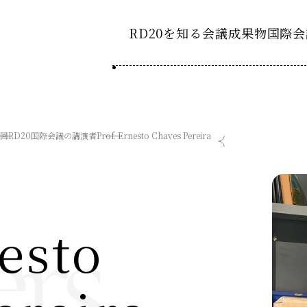
RD20を知る
会議成果物
国際会
RD20とは
2025-
ション20
国際会議
アクションコミッティ
3回RD20国際会議の講演者
Prof. Ernesto Chaves Pereira
2024-
ション20
デーション2025つくば
第8回RD20国際会議
スペシャルインタビュ
デーション2024デリー
過去の開催
デーション2023福島
rs
2023-
ション20
esto
タスクフォース
Now & Fu
サマースクール
Now & Fu