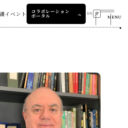
コラボレーション
議
イベント
EN
JP
ポータル
MENU
リーダーズレコメンデー
第8回RD20国際会議
2026 AI for Energy
25つくば
Workshop
ー
過去の開催
リーダーズレコメンデー
RD20サマースクール2026
報道関係者の皆様へ
24デリー
ー
RD20サマースクール2025
リーダーズレコメンデー
23福島
COP29ジャパンパビリオンセ
お問い合わせ
ミナー
ture 2025
イベント一覧
ture 2024