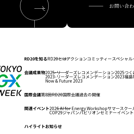
お問い合
RD20を知る
RD20とは
アクションコミッティー
スペシャル
会議成果物
2025-リーダーズレコメンデーション2025つく
2023-リーダーズレコメンデーション2023福島
Now & Future 2023
国際会議
第8回RD20国際会議
過去の開催
関連イベント
2026 AI for Energy Workshop
サマースクール
COP29ジャパンパビリオンセミナー
イベント
ハイライト
お知らせ