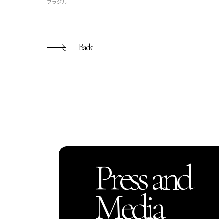
ブラジル
Back
Press and
Media