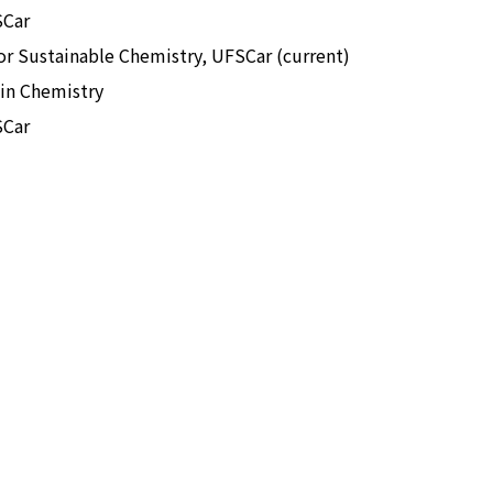
SCar
or Sustainable Chemistry, UFSCar (current)
in Chemistry
SCar