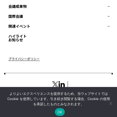
会議成果物
RD20とは
アクションコミッティー
スペシャルインタビュー
タスクフォース
サマースクール
国際会議
2025-リーダーズレコメンデーション2025つくば
2024-リーダーズレコメンデーション2024デリー
関連イベント
2023-リーダーズレコメンデーション2023福島
Now & Future 2025
第8回RD20国際会議
過去の開催
Now & Future 2024
Now & Future 2023
ハイライト
2026 AI for Energy Workshop
サマースクール2026
サマースクール2025
お知らせ
COP29ジャパンパビリオンセミナー
イベント一覧
プライバシーポリシー
よりよいエクスペリエンスを提供するため、当ウェブサイトでは
Cookie を使用しています。引き続き閲覧する場合、Cookie の使用
を承諾したものとみなされます。
Top
Copyright © RD20 All Rights Reserved
OK