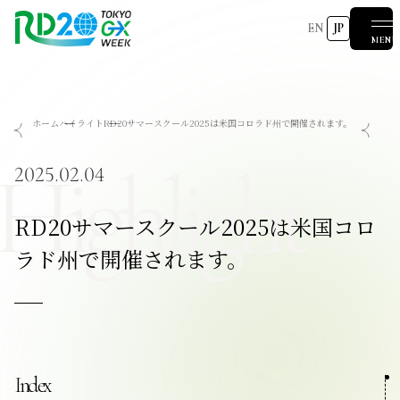
EN
JP
MENU
RD20を知る
ホーム
ハイライト
RD20サマースクール2025は米国コロラド州で開催されます。
会議成果物
RD20とは
アクションコミッティー
スペシャルインタビュー
タスクフォース
サマースクール
Highlight
国際会議
2025-リーダーズレコメンデーション2025つくば
2025.02.04
2024-リーダーズレコメンデーション2024デリー
2023-リーダーズレコメンデーション2023福島
Now & Future 2025
関連イベント
第8回RD20国際会議
過去の開催
Now & Future 2024
Now & Future 2023
RD20サマースクール2025は米国コロ
ハイライト
2026 AI for Energy Workshop
サマースクール2026
サマースクール2025
COP29ジャパンパビリオンセミナー
お知らせ
イベント一覧
ラド州で開催されます。
報道関係者の皆様へ
Index