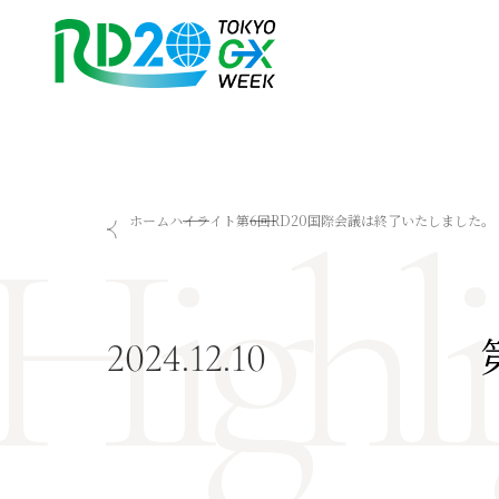
Highli
RD20を知る
会議成果物
ホーム
ハイライト
第6回RD20国際会議は終了いたしました。
RD20とは
2025-リーダーズレコメン
アクションコミッティー
2024-リーダーズレコメン
スペシャルインタビュー
2023-リーダーズレコメン
タスクフォース
Now & Future 2025
2024.12.10
サマースクール
Now & Future 2024
Now & Future 2023
関連イベント
ハイライト
お知らせ
2026 AI for Energy Workshop
サマースクール2026
サマースクール2025