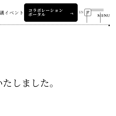
コラボレーション
議
イベント
EN
JP
ポータル
MENU
リーダーズレコメンデー
第8回RD20国際会議
2026 AI for Energy
25つくば
Workshop
ー
過去の開催
リーダーズレコメンデー
RD20サマースクール2026
報道関係者の皆様へ
24デリー
ー
RD20サマースクール2025
リーダーズレコメンデー
いたしました。
23福島
COP29ジャパンパビリオンセ
お問い合わせ
ミナー
ture 2025
イベント一覧
ture 2024