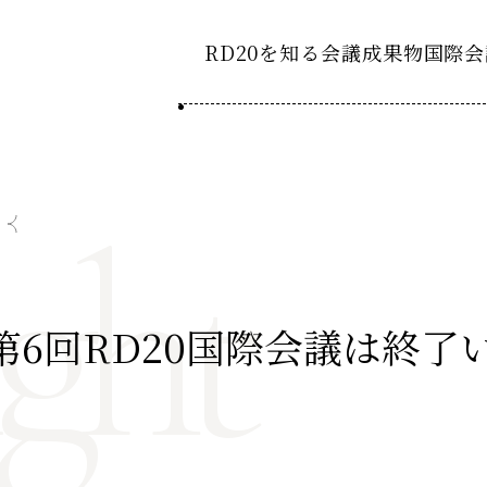
RD20を知る
会議成果物
国際会
RD20とは
2025-
ション20
ght
国際会議
アクションコミッティ
2024-
ション20
デーション2025つくば
第8回RD20国際会議
スペシャルインタビュ
デーション2024デリー
過去の開催
デーション2023福島
2023-
第6回RD20国際会議は終了
ション20
タスクフォース
Now & Fu
サマースクール
Now & Fu