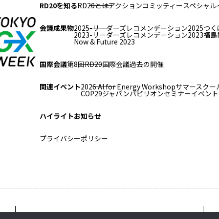
RD20を知る
RD20とは
アクションコミッティー
スペシャル
会議成果物
2025-リーダーズレコメンデーション2025つく
2023-リーダーズレコメンデーション2023福島
Now & Future 2023
国際会議
第8回RD20国際会議
過去の開催
関連イベント
2026 AI for Energy Workshop
サマースクール
COP29ジャパンパビリオンセミナー
イベント
ハイライト
お知らせ
プライバシーポリシー
Copyright © RD20 All Rights Reserved