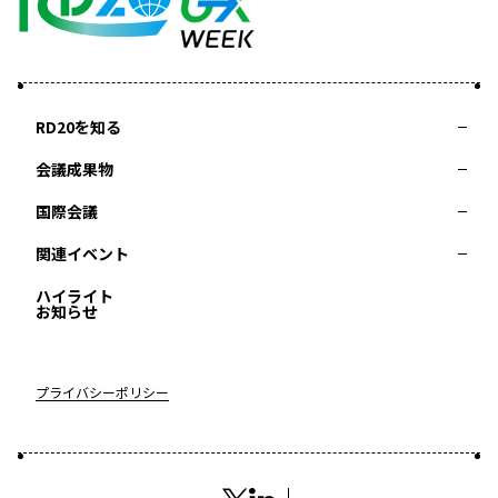
RD20を知る
会議成果物
RD20とは
アクションコミッティー
スペシャルインタビュー
タスクフォース
サマースクール
国際会議
2025-リーダーズレコメンデーション2025つくば
2024-リーダーズレコメンデーション2024デリー
関連イベント
2023-リーダーズレコメンデーション2023福島
Now & Future 2025
第8回RD20国際会議
過去の開催
Now & Future 2024
Now & Future 2023
ハイライト
2026 AI for Energy Workshop
サマースクール2026
サマースクール2025
お知らせ
COP29ジャパンパビリオンセミナー
イベント一覧
プライバシーポリシー