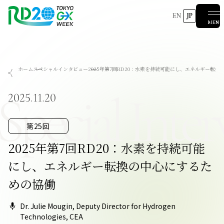
EN
JP
MENU
RD20を知る
ホーム
スペシャルインタビュー
2025年第7回RD20：水素を持続可能にし、エネルギー転
会議成果物
RD20とは
アクションコミッティー
スペシャルインタビュー
タスクフォース
サマースクール
Special Inter
国際会議
2025-リーダーズレコメンデーション2025つくば
2025.11.20
2024-リーダーズレコメンデーション2024デリー
2023-リーダーズレコメンデーション2023福島
Now & Future 2025
関連イベント
第8回RD20国際会議
過去の開催
Now & Future 2024
Now & Future 2023
第25回
ハイライト
2026 AI for Energy Workshop
サマースクール2026
サマースクール2025
COP29ジャパンパビリオンセミナー
お知らせ
イベント一覧
2025年第7回RD20：水素を持続可能
にし、エネルギー転換の中心にするた
めの協働
報道関係者の皆様へ
Dr. Julie Mougin, Deputy Director for Hydrogen
Technologies, CEA