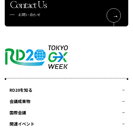
Contact Us
お問い合わせ
RD20を知る
会議成果物
RD20とは
アクションコミッティー
スペシャルインタビュー
タスクフォース
サマースクール
国際会議
2025-リーダーズレコメンデーション2025つくば
2024-リーダーズレコメンデーション2024デリー
関連イベント
2023-リーダーズレコメンデーション2023福島
Now & Future 2025
第8回RD20国際会議
過去の開催
Now & Future 2024
Now & Future 2023