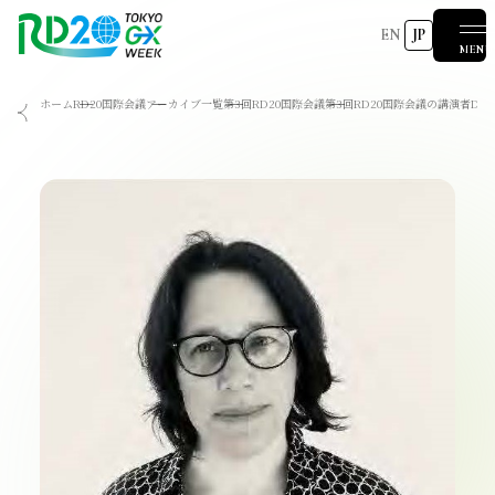
EN
JP
MENU
ホーム
RD20国際会議
アーカイブ一覧
第3回RD20国際会議
第3回RD20国際会議の講演者
Dr. 
RD20を知る
会議成果物
RD20とは
アクションコミッティー
スペシャルインタビュー
タスクフォース
サマースクール
国際会議
2025-リーダーズレコメンデーション2025つくば
2024-リーダーズレコメンデーション2024デリー
2023-リーダーズレコメンデーション2023福島
Now & Future 2025
関連イベント
第8回RD20国際会議
過去の開催
Now & Future 2024
Now & Future 2023
ハイライト
2026 AI for Energy Workshop
サマースクール2026
サマースクール2025
COP29ジャパンパビリオンセミナー
お知らせ
イベント一覧
報道関係者の皆様へ