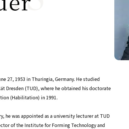
uer
公式SNS
Now & Fu
e 27, 1953 in Thuringia, Germany. He studied
tät Dresden (TUD), where he obtained his doctorate
tion (Habilitation) in 1991.
ry, he was appointed as a university lecturer at TUD
ctor of the Institute for Forming Technology and