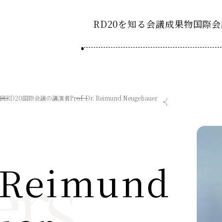
RD20を知る
会議成果物
国際会
RD20とは
2025-
ション20
国際会議
アクションコミッティ
3回RD20国際会議の講演者
Prof. Dr. Reimund Neugebauer
2024-
ション20
デーション2025つくば
第8回RD20国際会議
スペシャルインタビュ
デーション2024デリー
過去の開催
デーション2023福島
rs
2023-
ション20
. Reimund
タスクフォース
Now & Fu
サマースクール
Now & Fu