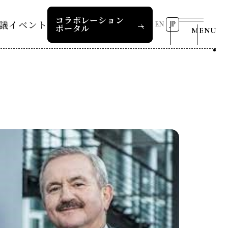
コラボレーション
議
イベント
EN
JP
ポータル
MENU
リーダーズレコメンデー
第8回RD20国際会議
2026 AI for Energy
25つくば
Workshop
ー
過去の開催
リーダーズレコメンデー
RD20サマースクール2026
報道関係者の皆様へ
24デリー
ー
RD20サマースクール2025
リーダーズレコメンデー
23福島
COP29ジャパンパビリオンセ
お問い合わせ
ミナー
ture 2025
イベント一覧
ture 2024