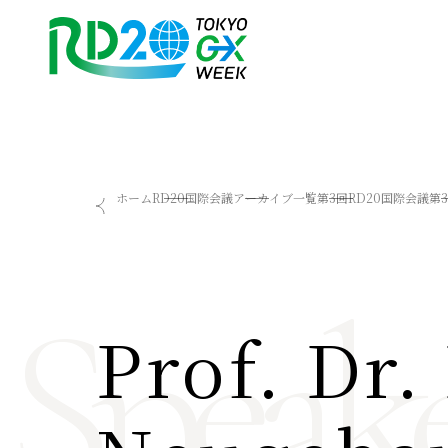
RD20を知る
会議成果物
ホーム
RD20国際会議
アーカイブ一覧
第3回RD20国際会議
第
RD20とは
2025-リーダーズレコメン
アクションコミッティー
2024-リーダーズレコメン
スペシャルインタビュー
2023-リーダーズレコメン
Speake
タスクフォース
Now & Future 2025
サマースクール
Now & Future 2024
Prof. Dr
Now & Future 2023
関連イベント
ハイライト
お知らせ
2026 AI for Energy Workshop
サマースクール2026
サマースクール2025