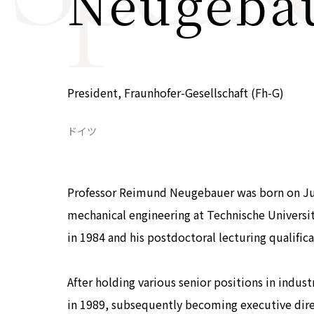
Neugeba
COP29ジャパンパビリオンセミナー
イベント一覧
プライバシーポリシー
President, Fraunhofer-Gesellschaft (Fh-G)
ドイツ
Professor Reimund Neugebauer was born on Jun
mechanical engineering at Technische Universi
in 1984 and his postdoctoral lecturing qualifica
After holding various senior positions in indust
in 1989, subsequently becoming executive dire