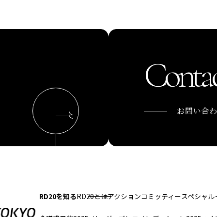
Contac
お問い合
RD20を知る
RD20とは
アクションコミッティー
スペシャル