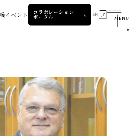
コラボレーション
議
イベント
EN
JP
ポータル
MENU
リーダーズレコメンデー
第8回RD20国際会議
2026 AI for Energy
25つくば
Workshop
ー
過去の開催
リーダーズレコメンデー
RD20サマースクール2026
報道関係者の皆様へ
24デリー
ー
RD20サマースクール2025
リーダーズレコメンデー
23福島
COP29ジャパンパビリオンセ
お問い合わせ
ミナー
ture 2025
イベント一覧
ture 2024