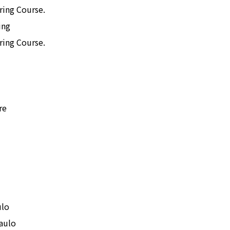
ring Course.
ing
ring Course.
re
ulo
Paulo