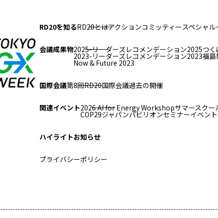
RD20を知る
RD20とは
アクションコミッティー
スペシャル
会議成果物
2025-リーダーズレコメンデーション2025つく
2023-リーダーズレコメンデーション2023福島
Now & Future 2023
国際会議
第8回RD20国際会議
過去の開催
関連イベント
2026 AI for Energy Workshop
サマースクール
COP29ジャパンパビリオンセミナー
イベント
ハイライト
お知らせ
プライバシーポリシー