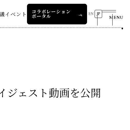
コラボレーション
議
イベント
EN
JP
ポータル
MENU
リーダーズレコメンデー
第8回RD20国際会議
2026 AI for Energy
25つくば
Workshop
ー
過去の開催
リーダーズレコメンデー
RD20サマースクール2026
報道関係者の皆様へ
24デリー
ー
RD20サマースクール2025
リーダーズレコメンデー
ダイジェスト動画を公開
23福島
COP29ジャパンパビリオンセ
お問い合わせ
ミナー
ture 2025
イベント一覧
ture 2024