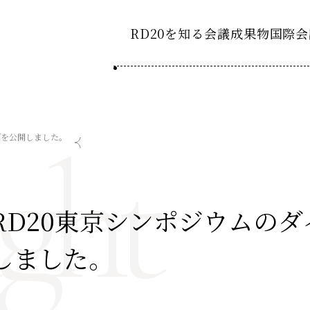
RD20を知る
会議成果物
国際会
RD20とは
2025-
ション20
ght
国際会議
アクションコミッティ
画を公開しました。
2024-
ション20
デーション2025つくば
第8回RD20国際会議
スペシャルインタビュ
デーション2024デリー
過去の開催
デーション2023福島
2023-
RD20東京シンポジウムの
ション20
タスクフォース
しました。
Now & Fu
サマースクール
Now & Fu