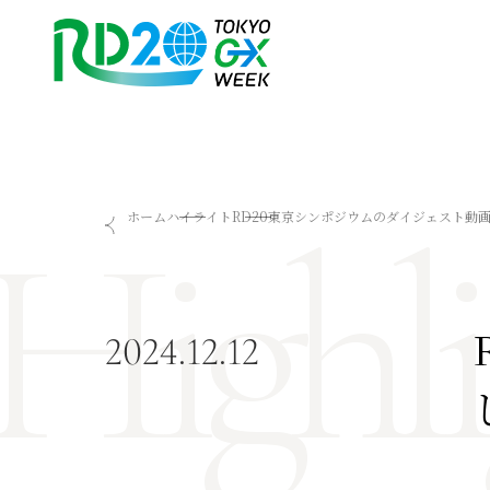
Highli
RD20を知る
会議成果物
ホーム
ハイライト
RD20東京シンポジウムのダイジェスト動
RD20とは
2025-リーダーズレコメン
アクションコミッティー
2024-リーダーズレコメン
スペシャルインタビュー
2023-リーダーズレコメン
タスクフォース
Now & Future 2025
2024.12.12
サマースクール
Now & Future 2024
Now & Future 2023
関連イベント
ハイライト
お知らせ
2026 AI for Energy Workshop
サマースクール2026
サマースクール2025