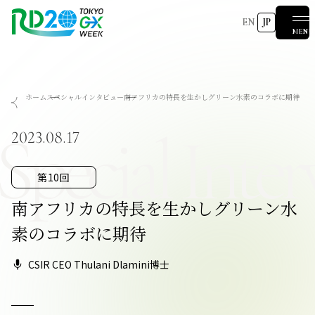
EN
JP
MENU
RD20を知る
ホーム
スペシャルインタビュー
南アフリカの特長を生かしグリーン水素のコラボに期待
会議成果物
RD20とは
アクションコミッティー
スペシャルインタビュー
タスクフォース
サマースクール
Special Inter
国際会議
2025-リーダーズレコメンデーション2025つくば
2023.08.17
2024-リーダーズレコメンデーション2024デリー
2023-リーダーズレコメンデーション2023福島
Now & Future 2025
関連イベント
第8回RD20国際会議
過去の開催
Now & Future 2024
Now & Future 2023
第10回
ハイライト
2026 AI for Energy Workshop
サマースクール2026
サマースクール2025
COP29ジャパンパビリオンセミナー
お知らせ
イベント一覧
南アフリカの特長を生かしグリーン水
素のコラボに期待
CSIR CEO Thulani Dlamini博士
報道関係者の皆様へ