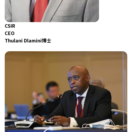
CSIR
CEO
Thulani Dlamini博士