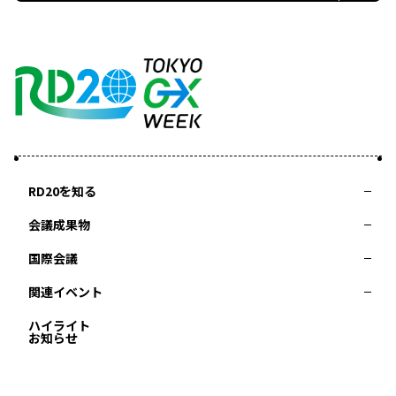
RD20を知る
会議成果物
RD20とは
アクションコミッティー
スペシャルインタビュー
タスクフォース
サマースクール
国際会議
2025-リーダーズレコメンデーション2025つくば
2024-リーダーズレコメンデーション2024デリー
関連イベント
2023-リーダーズレコメンデーション2023福島
Now & Future 2025
第8回RD20国際会議
過去の開催
Now & Future 2024
Now & Future 2023
ハイライト
2026 AI for Energy Workshop
サマースクール2026
サマースクール2025
お知らせ
COP29ジャパンパビリオンセミナー
イベント一覧