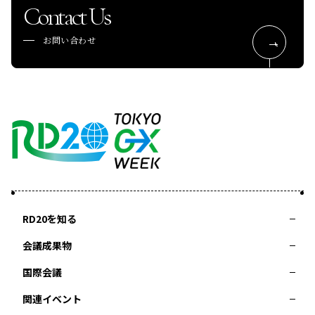
Contact Us
お問い合わせ
RD20を知る
会議成果物
RD20とは
アクションコミッティー
スペシャルインタビュー
タスクフォース
サマースクール
国際会議
2025-リーダーズレコメンデーション2025つくば
2024-リーダーズレコメンデーション2024デリー
関連イベント
2023-リーダーズレコメンデーション2023福島
Now & Future 2025
第8回RD20国際会議
過去の開催
Now & Future 2024
Now & Future 2023