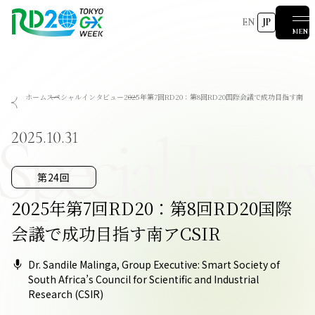
EN
JP
MENU
RD20を知る
ホーム
スペシャルインタビュー
2025年第7回RD20：第8回RD20国際会議で成功目指す南アCS
会議成果物
RD20とは
アクションコミッティー
スペシャルインタビュー
タスクフォース
サマースクール
Special Inter
国際会議
2025-リーダーズレコメンデーション2025つくば
2025.10.31
2024-リーダーズレコメンデーション2024デリー
2023-リーダーズレコメンデーション2023福島
Now & Future 2025
関連イベント
第8回RD20国際会議
過去の開催
Now & Future 2024
Now & Future 2023
第24回
ハイライト
2026 AI for Energy Workshop
サマースクール2026
サマースクール2025
COP29ジャパンパビリオンセミナー
お知らせ
イベント一覧
2025年第7回RD20：第8回RD20国際
会議で成功目指す南アCSIR
Dr. Sandile Malinga, Group Executive: Smart Society of
South Africa’s Council for Scientific and Industrial
報道関係者の皆様へ
Research (CSIR)