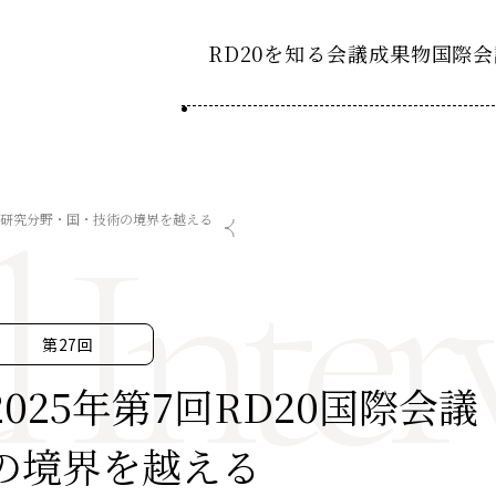
RD20を知る
会議成果物
国際会
RD20とは
2025-
ション20
l Inter
国際会議
アクションコミッティ
議：研究分野・国・技術の境界を越える
2024-
ション20
デーション2025つくば
第8回RD20国際会議
スペシャルインタビュ
デーション2024デリー
過去の開催
デーション2023福島
2023-
ション20
第27回
タスクフォース
2025年第7回RD20国際
Now & Fu
サマースクール
の境界を越える
Now & Fu