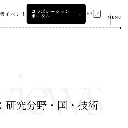
コラボレーション
議
イベント
EN
JP
ポータル
MENU
リーダーズレコメンデー
第8回RD20国際会議
2026 AI for Energy
25つくば
Workshop
views
ー
過去の開催
リーダーズレコメンデー
RD20サマースクール2026
報道関係者の皆様へ
24デリー
ー
RD20サマースクール2025
リーダーズレコメンデー
23福島
COP29ジャパンパビリオンセ
お問い合わせ
会議：研究分野・国・技術
ミナー
ture 2025
イベント一覧
ture 2024