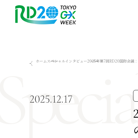
Specia
RD20を知る
会議成果物
ホーム
スペシャルインタビュー
2025年第7回RD20国際会
RD20とは
2025-リーダーズレコメン
アクションコミッティー
2024-リーダーズレコメン
スペシャルインタビュー
2023-リーダーズレコメン
タスクフォース
Now & Future 2025
2025.12.17
サマースクール
Now & Future 2024
Now & Future 2023
関連イベント
ハイライト
お知らせ
2026 AI for Energy Workshop
サマースクール2026
サマースクール2025