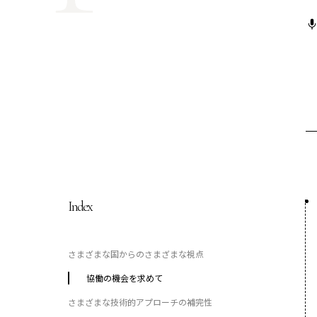
COP29ジャパンパビリオンセミナー
イベント一覧
プライバシーポリシー
Index
さまざまな国からのさまざまな視点
協働の機会を求めて
さまざまな技術的アプローチの補完性