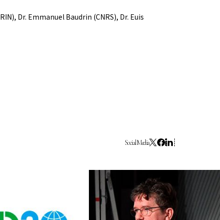
(BRIN), Dr. Emmanuel Baudrin (CNRS), Dr. Euis
ture 2023
Social Media