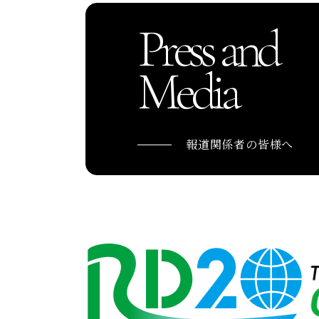
Press and
Media
報道関係者の皆様へ