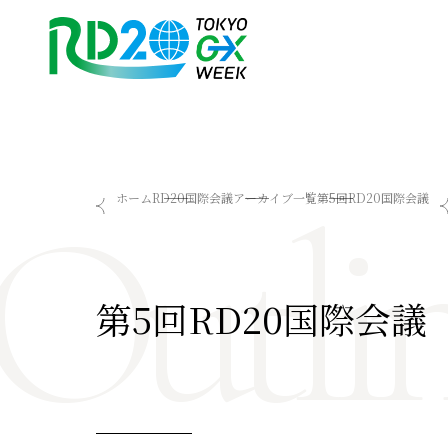
Outli
RD20を知る
会議成果物
ホーム
RD20国際会議
アーカイブ一覧
第5回RD20国際会議
RD20とは
2025-リーダーズレコメン
アクションコミッティー
2024-リーダーズレコメン
スペシャルインタビュー
2023-リーダーズレコメン
タスクフォース
Now & Future 2025
第5回RD20国際会議
サマースクール
Now & Future 2024
Now & Future 2023
関連イベント
ハイライト
お知らせ
2026 AI for Energy Workshop
サマースクール2026
サマースクール2025