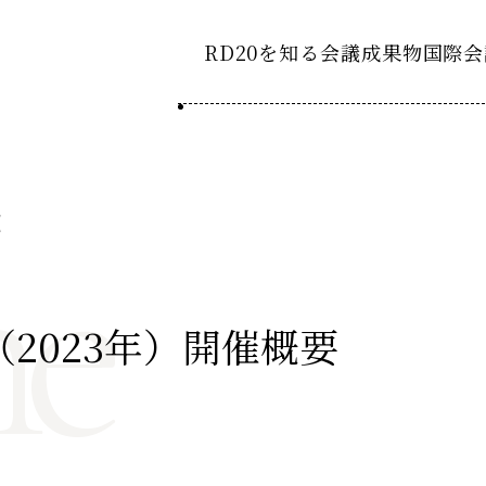
RD20を知る
会議成果物
国際会
RD20とは
2025-
ション20
ne
国際会議
アクションコミッティ
2024-
ション20
デーション2025つくば
第8回RD20国際会議
スペシャルインタビュ
デーション2024デリー
過去の開催
デーション2023福島
2023-
（2023年）開催概要
ション20
タスクフォース
Now & Fu
サマースクール
Now & Fu