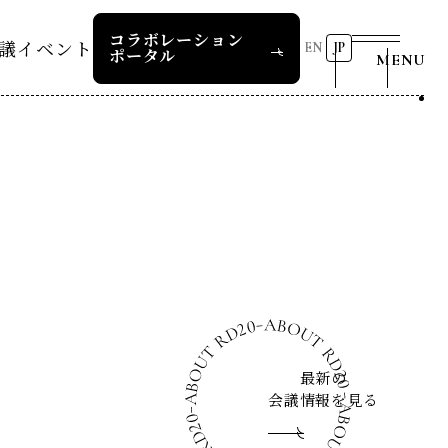
コラボレーション
議
イベント
EN
JP
ポータル
MENU
リーダーズレコメンデー
第8回RD20国際会議
2026 AI for Energy
25つくば
Workshop
ー
過去の開催
リーダーズレコメンデー
RD20サマースクール2026
報道関係者の皆様へ
24デリー
ー
RD20サマースクール2025
リーダーズレコメンデー
23福島
COP29ジャパンパビリオンセ
お問い合わせ
ミナー
ture 2025
最新の
会議情報を見る
イベント一覧
ture 2024