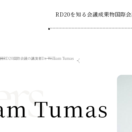
RD20を知る
会議成果物
国際会
RD20とは
2025-
ション20
国際会議
アクションコミッティ
rs
5回RD20国際会議の講演者
Dr. William Tumas
2024-
ション20
デーション2025つくば
第8回RD20国際会議
スペシャルインタビュ
デーション2024デリー
過去の開催
デーション2023福島
2023-
ション20
iam Tumas
タスクフォース
Now & Fu
サマースクール
Now & Fu