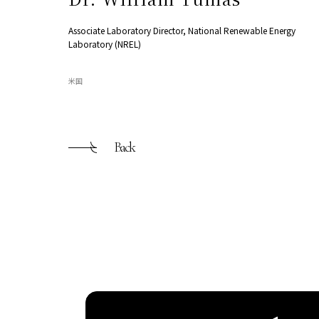
Associate Laboratory Director, National Renewable Energy
Laboratory (NREL)
米国
Back