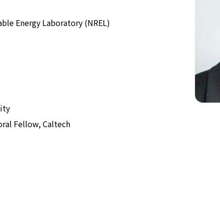
able Energy Laboratory (NREL)
公式SNS
Now & Fu
ity
al Fellow, Caltech