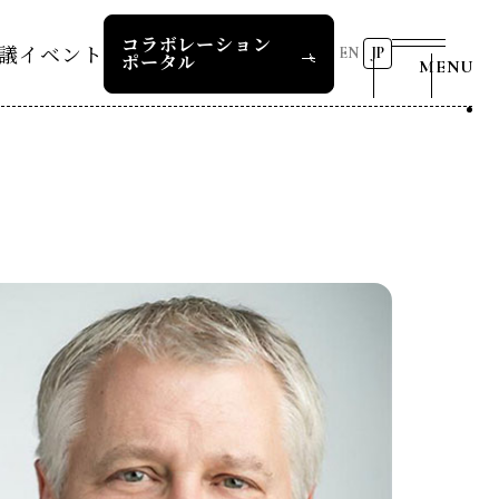
コラボレーション
議
イベント
EN
JP
ポータル
MENU
リーダーズレコメンデー
第8回RD20国際会議
2026 AI for Energy
25つくば
Workshop
ー
過去の開催
リーダーズレコメンデー
RD20サマースクール2026
報道関係者の皆様へ
24デリー
ー
RD20サマースクール2025
リーダーズレコメンデー
23福島
COP29ジャパンパビリオンセ
お問い合わせ
ミナー
ture 2025
イベント一覧
ture 2024