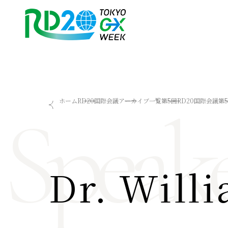
RD20を知る
会議成果物
Speake
ホーム
RD20国際会議
アーカイブ一覧
第5回RD20国際会議
第
RD20とは
2025-リーダーズレコメン
アクションコミッティー
2024-リーダーズレコメン
スペシャルインタビュー
2023-リーダーズレコメン
タスクフォース
Now & Future 2025
サマースクール
Now & Future 2024
Dr. Will
Now & Future 2023
関連イベント
ハイライト
お知らせ
2026 AI for Energy Workshop
サマースクール2026
サマースクール2025